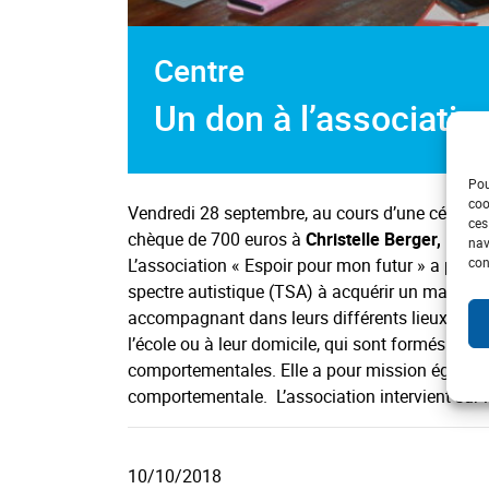
Centre
Un don à l’associatio
Pou
coo
Vendredi 28 septembre, au cours d’une cérémo
ces
chèque de 700 euros à
Christelle Berger,
prési
nav
con
L’association « Espoir pour mon futur » a pour m
spectre autistique (TSA) à acquérir un maximum 
accompagnant dans leurs différents lieux de vi
l’école ou à leur domicile, qui sont formés et
comportementales. Elle a pour mission égalemen
comportementale. L’association intervient sur 
10/10/2018