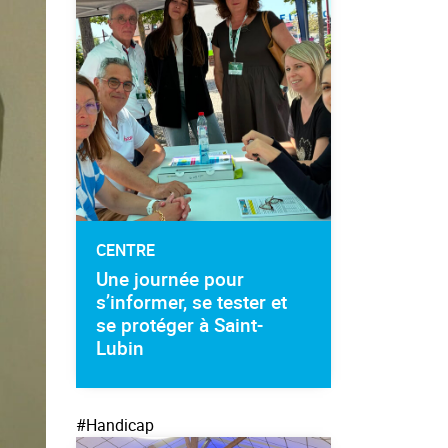
CENTRE
Une journée pour
s’informer, se tester et
se protéger à Saint-
Lubin
#Handicap