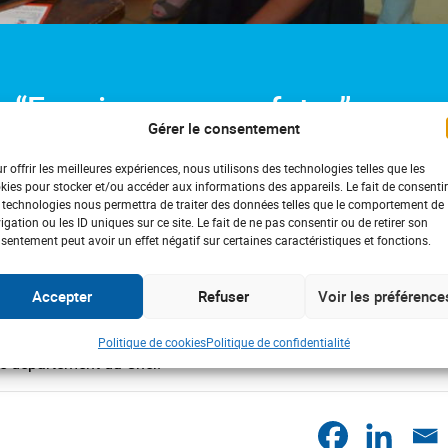
n “Espoir pour mon futur”
Gérer le consentement
r offrir les meilleures expériences, nous utilisons des technologies telles que les
kies pour stocker et/ou accéder aux informations des appareils. Le fait de consentir
nie,
Marie France Charfoulaud,
déléguée régionale ADPS, a rem
 technologies nous permettra de traiter des données telles que le comportement de
dente de l’association « Espoir pour mon futur ».
igation ou les ID uniques sur ce site. Le fait de ne pas consentir ou de retirer son
sentement peut avoir un effet négatif sur certaines caractéristiques et fonctions.
ission d’aider les enfants et les adolescents atteints de trouble
d’autonomie et de favoriser leur intégration scolaire et sociale
e. Elle fait intervenir des accompagnateurs auprès des enfants, 
Accepter
Refuser
Voir les préférence
 encadrés par une psychologue spécialisée aux techniques
t de former et d’informer les familles à l’approche
Politique de cookies
Politique de confidentialité
le département du Cher.