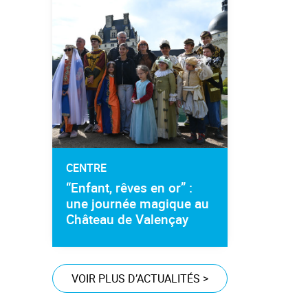
CENTRE
“Enfant, rêves en or” :
une journée magique au
Château de Valençay
VOIR PLUS D’ACTUALITÉS
>