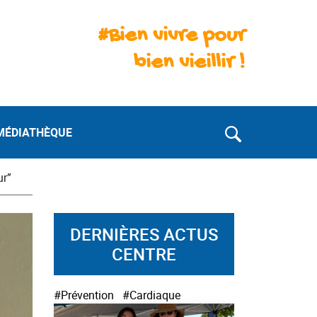
#Bien vivre pour
bien vieillir !
MÉDIATHÈQUE
ur”
DERNIÈRES ACTUS
CENTRE
#Prévention
#Cardiaque