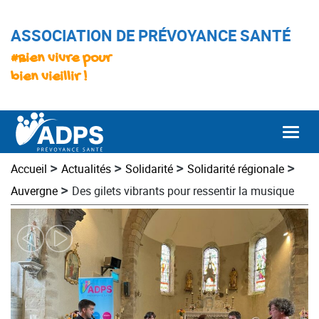
ASSOCIATION DE PRÉVOYANCE SANTÉ
#Bien vivre pour
bien vieillir !
Togg
>
>
>
>
Accueil
Actualités
Solidarité
Solidarité régionale
>
Auvergne
Des gilets vibrants pour ressentir la musique