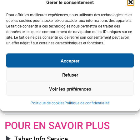
Pas de tabac pour les
Gérer le consentement
femmes enceintes
Pour offrir les meilleures expériences, nous utilisons des technologies telles
que les cookies pour stocker et/ou accéder aux informations des appareils.
Le fait de consentir à ces technologies nous permettra de traiter des
La fumée du tabac est très dangereuse pour la santé du
données telles que le comportement de navigation ou les ID uniques sur ce
fœtus et l’empêche de se développer normalement. Il est
site. Le fait de ne pas consentir ou de retirer son consentement peut avoir
un effet négatif sur certaines caractéristiques et fonctions.
souhaitable pour une femme d’arrêter de fumer dès qu’elle
est enceinte et les fumeurs qui vivent avec elle doivent
s’abstenir de fumer à la maison. La fumée du tabac «
Accepter
passant » dans le lait maternel, il est fortement
Refuser
recommandé également ne pas fumer au cours de la
période d’allaitement au sein. Pour les femmes enceintes
Voir les préférences
qui ne peuvent arrêter à l’annonce de la grossesse, il est
souhaitable de consulter une sage-femme tabacologue qui
Politique de cookies
Politique de confidentialité
apportera une prise en charge personnalisée.
POUR EN SAVOIR PLUS
Tabac Info Service