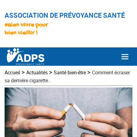
ASSOCIATION DE PRÉVOYANCE SANTÉ
#Bien vivre pour
bien vieillir !
Togg
>
>
>
Accueil
Actualités
Santé bien-être
Comment écraser
sa dernière cigarette…