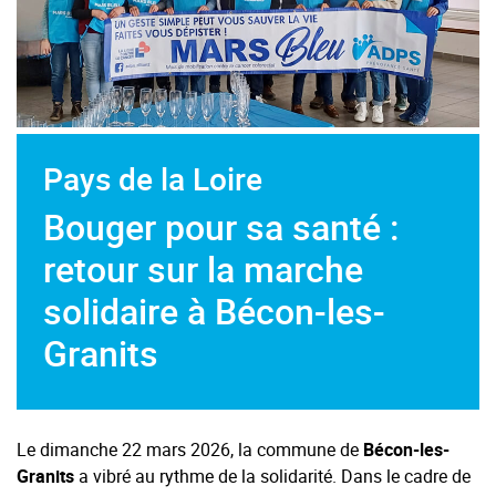
En présence du Maire et de son adjoint, du Vice-
Président de la Ligue de Maine-et-Loire et du Pôle
Santé du Louroux Béconnais.
Pays de la Loire
Bouger pour sa santé :
retour sur la marche
solidaire à Bécon-les-
Granits
Le dimanche 22 mars 2026, la commune de
Bécon-les-
Granits
a vibré au rythme de la solidarité. Dans le cadre de