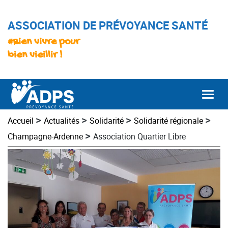
ASSOCIATION DE PRÉVOYANCE SANTÉ
#Bien vivre pour
bien vieillir !
Togg
>
>
>
>
Accueil
Actualités
Solidarité
Solidarité régionale
>
Champagne-Ardenne
Association Quartier Libre