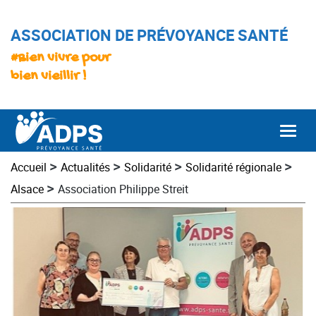
ASSOCIATION DE PRÉVOYANCE SANTÉ
#Bien vivre pour
bien vieillir !
Togg
>
>
>
>
Accueil
Actualités
Solidarité
Solidarité régionale
>
Alsace
Association Philippe Streit