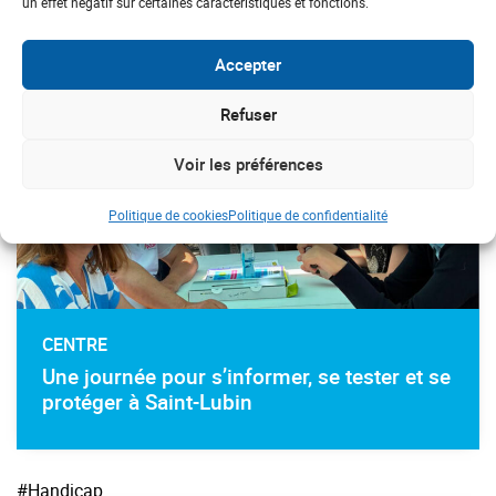
un effet négatif sur certaines caractéristiques et fonctions.
#Prévention
#Cardiaque
Accepter
Refuser
Voir les préférences
Politique de cookies
Politique de confidentialité
CENTRE
Une journée pour s’informer, se tester et se
protéger à Saint-Lubin
#Handicap