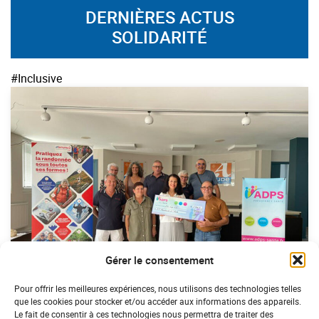
DERNIÈRES ACTUS
SOLIDARITÉ
#Inclusive
Gérer le consentement
SOLIDARITÉ
Pour offrir les meilleures expériences, nous utilisons des technologies telles
Randonnée et handicap : l’ADPS s’engage
que les cookies pour stocker et/ou accéder aux informations des appareils.
Le fait de consentir à ces technologies nous permettra de traiter des
aux côtés de la FFRandonnée de l’Aude