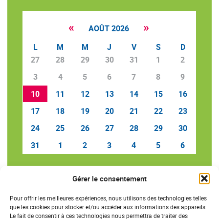
«
»
AOÛT 2026
L
M
M
J
V
S
D
27
28
29
30
31
1
2
3
4
5
6
7
8
9
10
11
12
13
14
15
16
17
18
19
20
21
22
23
24
25
26
27
28
29
30
31
1
2
3
4
5
6
Gérer le consentement
SAVE THE DATE
Pour offrir les meilleures expériences, nous utilisons des technologies telles
que les cookies pour stocker et/ou accéder aux informations des appareils.
Le fait de consentir à ces technologies nous permettra de traiter des