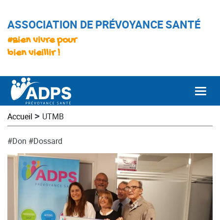
ASSOCIATION DE PRÉVOYANCE SANTÉ
#Bien vivre pour
bien vieillir !
Togg
>
Accueil
UTMB
#Don
#Dossard