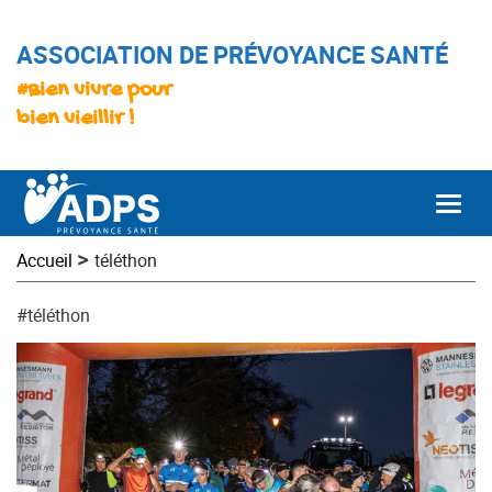
ASSOCIATION DE PRÉVOYANCE SANTÉ
#Bien vivre pour
bien vieillir !
Togg
>
Accueil
téléthon
#téléthon