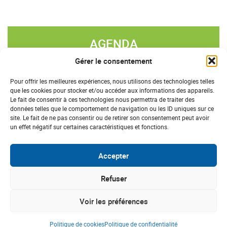
AGENDA
Gérer le consentement
«
»
AOÛT 2026
Pour offrir les meilleures expériences, nous utilisons des technologies telles
que les cookies pour stocker et/ou accéder aux informations des appareils.
L
M
M
J
V
S
D
Le fait de consentir à ces technologies nous permettra de traiter des
données telles que le comportement de navigation ou les ID uniques sur ce
27
28
29
30
31
1
2
site. Le fait de ne pas consentir ou de retirer son consentement peut avoir
un effet négatif sur certaines caractéristiques et fonctions.
3
4
5
6
7
8
9
10
11
12
13
14
15
16
Accepter
17
18
19
20
21
22
23
Refuser
24
25
26
27
28
29
30
Voir les préférences
31
1
2
3
4
5
6
Politique de cookies
Politique de confidentialité