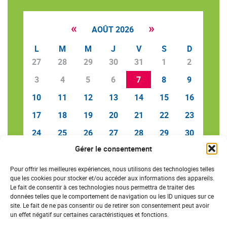
«
»
AOÛT 2026
L
M
M
J
V
S
D
27
28
29
30
31
1
2
3
4
5
6
7
8
9
10
11
12
13
14
15
16
17
18
19
20
21
22
23
24
25
26
27
28
29
30
Gérer le consentement
31
1
2
3
4
5
6
Pour offrir les meilleures expériences, nous utilisons des technologies telles
que les cookies pour stocker et/ou accéder aux informations des appareils.
Le fait de consentir à ces technologies nous permettra de traiter des
données telles que le comportement de navigation ou les ID uniques sur ce
SAVE THE DATE
site. Le fait de ne pas consentir ou de retirer son consentement peut avoir
un effet négatif sur certaines caractéristiques et fonctions.