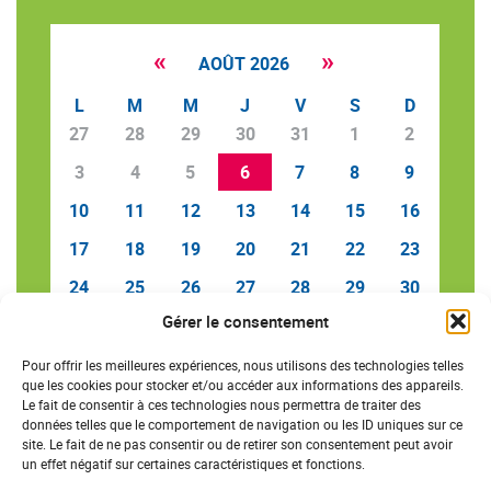
«
»
AOÛT 2026
L
M
M
J
V
S
D
27
28
29
30
31
1
2
3
4
5
6
7
8
9
10
11
12
13
14
15
16
17
18
19
20
21
22
23
24
25
26
27
28
29
30
Gérer le consentement
31
1
2
3
4
5
6
Pour offrir les meilleures expériences, nous utilisons des technologies telles
que les cookies pour stocker et/ou accéder aux informations des appareils.
Le fait de consentir à ces technologies nous permettra de traiter des
données telles que le comportement de navigation ou les ID uniques sur ce
SAVE THE DATE
site. Le fait de ne pas consentir ou de retirer son consentement peut avoir
un effet négatif sur certaines caractéristiques et fonctions.