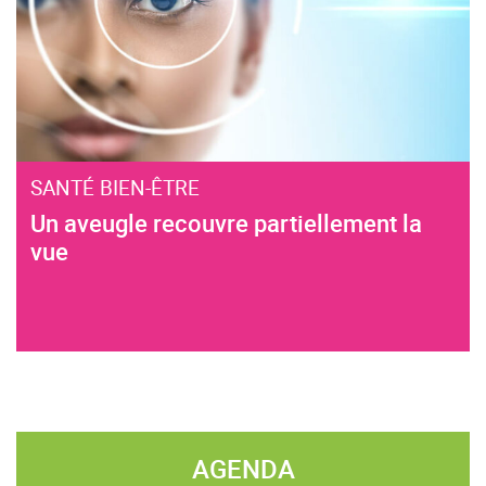
SANTÉ BIEN-ÊTRE
Un aveugle recouvre partiellement la
vue
AGENDA