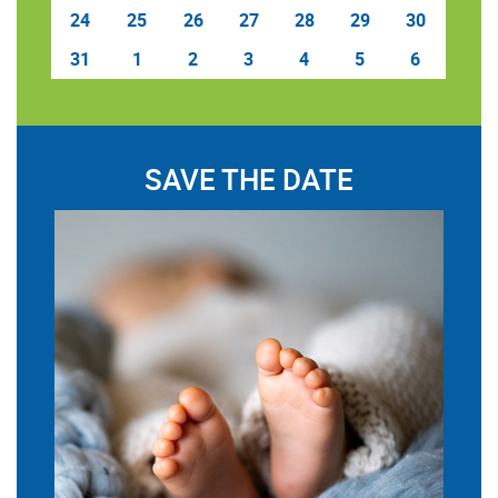
24
25
26
27
28
29
30
31
1
2
3
4
5
6
SAVE THE DATE