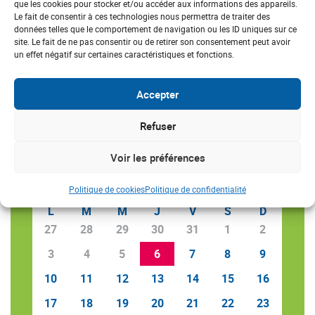
que les cookies pour stocker et/ou accéder aux informations des appareils.
Le fait de consentir à ces technologies nous permettra de traiter des
données telles que le comportement de navigation ou les ID uniques sur ce
site. Le fait de ne pas consentir ou de retirer son consentement peut avoir
un effet négatif sur certaines caractéristiques et fonctions.
Accepter
Refuser
AGENDA
Voir les préférences
«
»
AOÛT 2026
Politique de cookies
Politique de confidentialité
L
M
M
J
V
S
D
27
28
29
30
31
1
2
3
4
5
6
7
8
9
10
11
12
13
14
15
16
17
18
19
20
21
22
23