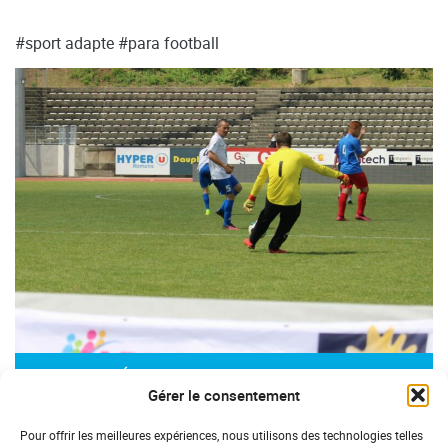
#sport adapte
#para football
SOLIDARITÉ NATIONALE
Gérer le consentement
L’ADPS partenaire du championnat de
France « Para Football Adapté à 7 »
Pour offrir les meilleures expériences, nous utilisons des technologies telles