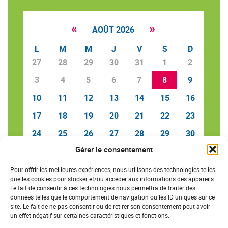
«
»
AOÛT 2026
L
M
M
J
V
S
D
27
28
29
30
31
1
2
3
4
5
6
7
8
9
10
11
12
13
14
15
16
17
18
19
20
21
22
23
24
25
26
27
28
29
30
Gérer le consentement
31
1
2
3
4
5
6
Pour offrir les meilleures expériences, nous utilisons des technologies telles
que les cookies pour stocker et/ou accéder aux informations des appareils.
Le fait de consentir à ces technologies nous permettra de traiter des
données telles que le comportement de navigation ou les ID uniques sur ce
SAVE THE DATE
site. Le fait de ne pas consentir ou de retirer son consentement peut avoir
un effet négatif sur certaines caractéristiques et fonctions.