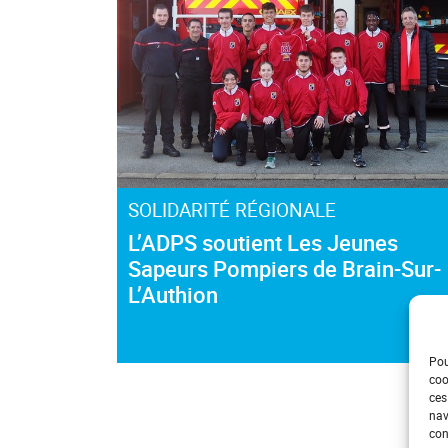
SOLIDARITÉ RÉGIONALE
L’ADPS soutient Les Jeunes
Sapeurs Pompiers de Brain-Sur-
L’Authion
Pou
coo
ces
nav
con