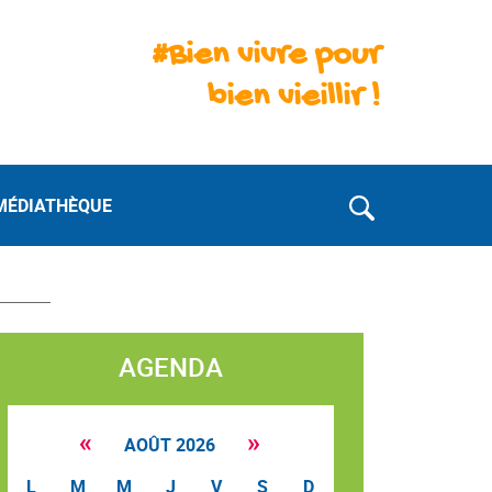
#Bien vivre pour
bien vieillir !
MÉDIATHÈQUE
AGENDA
«
»
AOÛT 2026
L
M
M
J
V
S
D