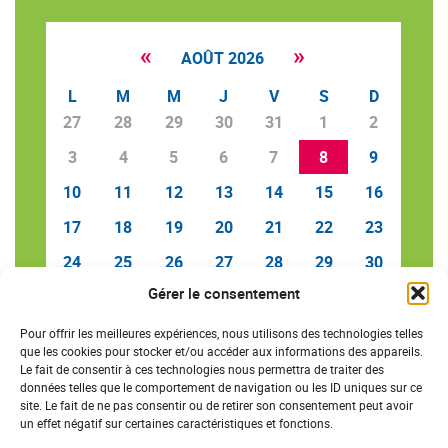
«
»
AOÛT 2026
L
M
M
J
V
S
D
27
28
29
30
31
1
2
3
4
5
6
7
8
9
10
11
12
13
14
15
16
17
18
19
20
21
22
23
24
25
26
27
28
29
30
Gérer le consentement
31
1
2
3
4
5
6
Pour offrir les meilleures expériences, nous utilisons des technologies telles
que les cookies pour stocker et/ou accéder aux informations des appareils.
Le fait de consentir à ces technologies nous permettra de traiter des
données telles que le comportement de navigation ou les ID uniques sur ce
SAVE THE DATE
site. Le fait de ne pas consentir ou de retirer son consentement peut avoir
un effet négatif sur certaines caractéristiques et fonctions.