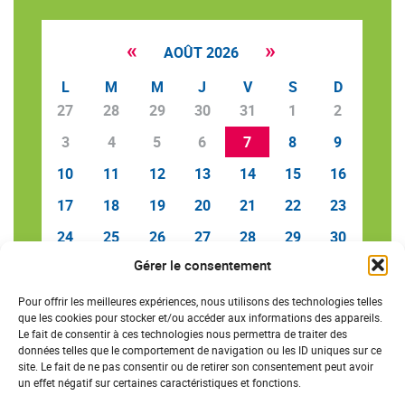
«
»
AOÛT 2026
L
M
M
J
V
S
D
27
28
29
30
31
1
2
3
4
5
6
7
8
9
10
11
12
13
14
15
16
17
18
19
20
21
22
23
24
25
26
27
28
29
30
Gérer le consentement
31
1
2
3
4
5
6
Pour offrir les meilleures expériences, nous utilisons des technologies telles
que les cookies pour stocker et/ou accéder aux informations des appareils.
Le fait de consentir à ces technologies nous permettra de traiter des
données telles que le comportement de navigation ou les ID uniques sur ce
SAVE THE DATE
site. Le fait de ne pas consentir ou de retirer son consentement peut avoir
un effet négatif sur certaines caractéristiques et fonctions.