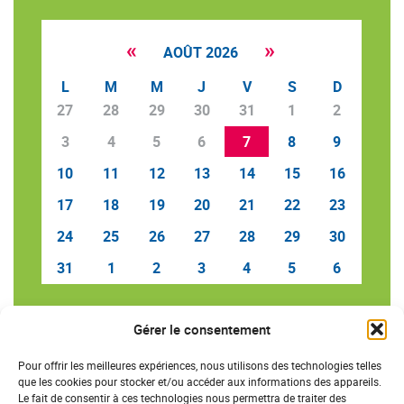
«
»
AOÛT 2026
L
M
M
J
V
S
D
27
28
29
30
31
1
2
3
4
5
6
7
8
9
10
11
12
13
14
15
16
17
18
19
20
21
22
23
24
25
26
27
28
29
30
31
1
2
3
4
5
6
Gérer le consentement
SAVE THE DATE
Pour offrir les meilleures expériences, nous utilisons des technologies telles
que les cookies pour stocker et/ou accéder aux informations des appareils.
Le fait de consentir à ces technologies nous permettra de traiter des