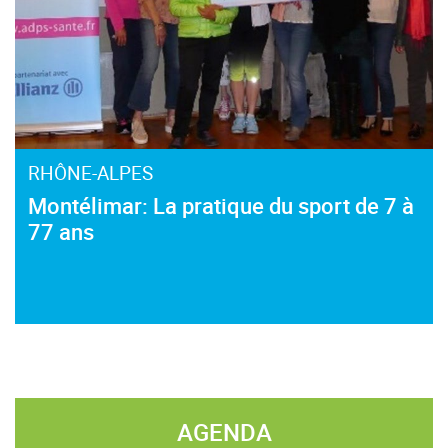
RHÔNE-ALPES
Montélimar: La pratique du sport de 7 à
77 ans
AGENDA