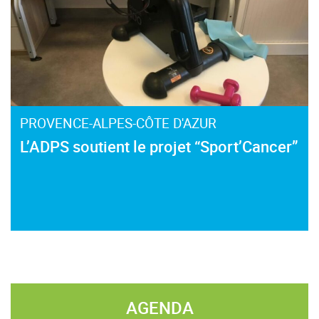
PROVENCE-ALPES-CÔTE D'AZUR
L’ADPS soutient le projet “Sport’Cancer”
AGENDA