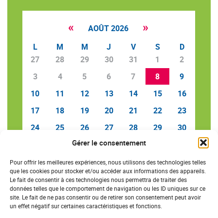
«
»
AOÛT 2026
L
M
M
J
V
S
D
27
28
29
30
31
1
2
3
4
5
6
7
8
9
10
11
12
13
14
15
16
17
18
19
20
21
22
23
24
25
26
27
28
29
30
Gérer le consentement
31
1
2
3
4
5
6
Pour offrir les meilleures expériences, nous utilisons des technologies telles
que les cookies pour stocker et/ou accéder aux informations des appareils.
Le fait de consentir à ces technologies nous permettra de traiter des
données telles que le comportement de navigation ou les ID uniques sur ce
SAVE THE DATE
site. Le fait de ne pas consentir ou de retirer son consentement peut avoir
un effet négatif sur certaines caractéristiques et fonctions.