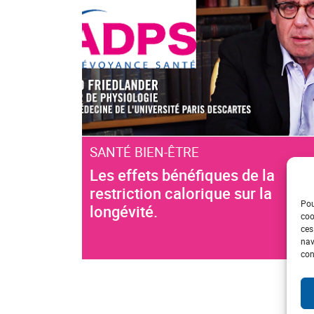
SANTÉ BIEN-ÊTRE
Les effets bénéfiques de la
restriction calorique sur la
Pou
longévité.
coo
ces
nav
con