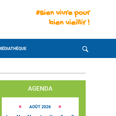
#Bien vivre pour
bien vieillir !
MÉDIATHÈQUE
AGENDA
«
»
AOÛT 2026