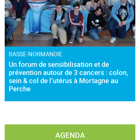
BASSE-NORMANDIE
Un forum de sensibilisation et de
prévention autour de 3 cancers : colon,
sein & col de l’utérus à Mortagne au
Perche
AGENDA