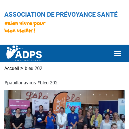
ASSOCIATION DE PRÉVOYANCE SANTÉ
#Bien vivre pour
bien vieillir !
Togg
>
Accueil
bleu 202
#papillonavirus
#bleu 202