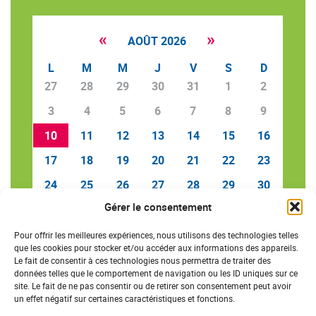
«
»
AOÛT 2026
L
M
M
J
V
S
D
27
28
29
30
31
1
2
3
4
5
6
7
8
9
10
11
12
13
14
15
16
17
18
19
20
21
22
23
24
25
26
27
28
29
30
Gérer le consentement
31
1
2
3
4
5
6
Pour offrir les meilleures expériences, nous utilisons des technologies telles
que les cookies pour stocker et/ou accéder aux informations des appareils.
Le fait de consentir à ces technologies nous permettra de traiter des
données telles que le comportement de navigation ou les ID uniques sur ce
SAVE THE DATE
site. Le fait de ne pas consentir ou de retirer son consentement peut avoir
un effet négatif sur certaines caractéristiques et fonctions.