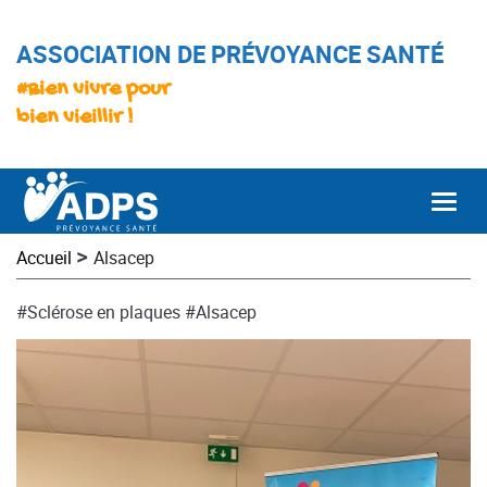
ASSOCIATION DE PRÉVOYANCE SANTÉ
#Bien vivre pour
bien vieillir !
Togg
>
Accueil
Alsacep
#Sclérose en plaques
#Alsacep