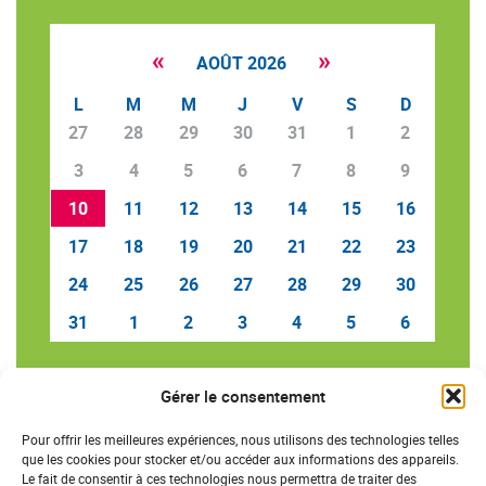
«
»
AOÛT 2026
L
M
M
J
V
S
D
27
28
29
30
31
1
2
3
4
5
6
7
8
9
10
11
12
13
14
15
16
17
18
19
20
21
22
23
24
25
26
27
28
29
30
31
1
2
3
4
5
6
Gérer le consentement
SAVE THE DATE
Pour offrir les meilleures expériences, nous utilisons des technologies telles
que les cookies pour stocker et/ou accéder aux informations des appareils.
Le fait de consentir à ces technologies nous permettra de traiter des