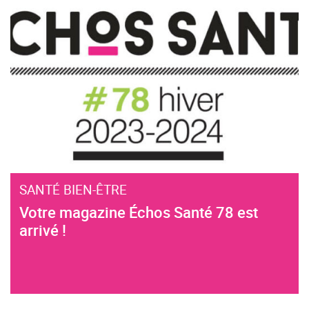
SANTÉ BIEN-ÊTRE
Votre magazine Échos Santé 78 est
arrivé !