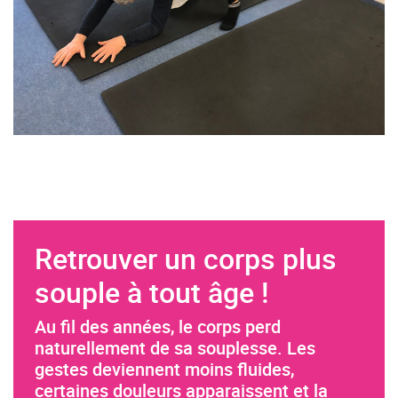
Retrouver un corps plus
souple à tout âge !
Au fil des années, le corps perd
naturellement de sa souplesse. Les
gestes deviennent moins fluides,
certaines douleurs apparaissent et la