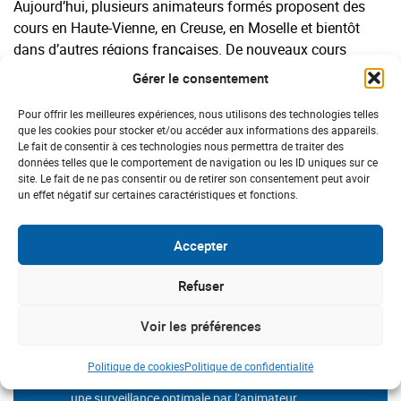
Aujourd’hui, plusieurs animateurs formés proposent des
cours en Haute-Vienne, en Creuse, en Moselle et bientôt
dans d’autres régions françaises. De nouveaux cours
seront prochainement proposés, notamment à Paris,
Gérer le consentement
Toulouse, Rennes, Ussel. Il est également possible de
participer à des séances en ligne. D’ailleurs, nous
Pour offrir les meilleures expériences, nous utilisons des technologies telles
que les cookies pour stocker et/ou accéder aux informations des appareils.
recherchons des personnes souhaitant se former dans les
Le fait de consentir à ces technologies nous permettra de traiter des
régions non pourvus.
données telles que le comportement de navigation ou les ID uniques sur ce
site. Le fait de ne pas consentir ou de retirer son consentement peut avoir
un effet négatif sur certaines caractéristiques et fonctions.
Bon à savoir
Accepter
Refuser
Aucune condition physique particulière n’est
nécessaire.
Les exercices sont adaptés aux possibilités de
Voir les préférences
chacun.
Les séances se déroulent dans une ambiance calme
Politique de cookies
Politique de confidentialité
et bienveillante et sont limités à 10 personnes pour
une surveillance optimale par l’animateur.