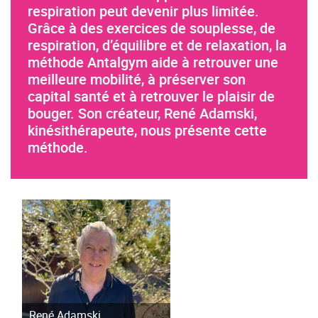
respiration peut devenir plus limitée.
Grâce à des exercices de souplesse, de
respiration, d’équilibre et de relaxation, la
méthode Antalgym aide à retrouver une
meilleure mobilité, à préserver son
capital santé et à retrouver le plaisir de
bouger. Son créateur, René Adamski,
kinésithérapeute, nous présente cette
méthode.
René Adamski