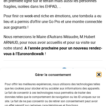
en première ligne sur le terrain mais aussi les personnes
fragiles, isolées dans les EHPAD, …
Pour finir ce week-end riche en émotions, une tombola a eu
lieu et a permis d’offrir une Go Pro et une montre connectée
aux gagnants !
Nous remercions le Maire d’Autrans Méaudre, M.Hubert
ARNAUD, pour nous avoir accueillis et pour sa visite sur
notre stand.
A l’année prochaine pour un nouveau rendez-
vous à l’Euronordicwalk
!
15/10/2020
Gérer le consentement
Pour offrir les meilleures expériences, nous utilisons des technologies telles
DERNIÈRES ACTUS
que les cookies pour stocker et/ou accéder aux informations des appareils.
Le fait de consentir à ces technologies nous permettra de traiter des
SOLIDARITÉ NATIONALE
données telles que le comportement de navigation ou les ID uniques sur ce
site. Le fait de ne pas consentir ou de retirer son consentement peut avoir
un effet négatif sur certaines caractéristiques et fonctions.