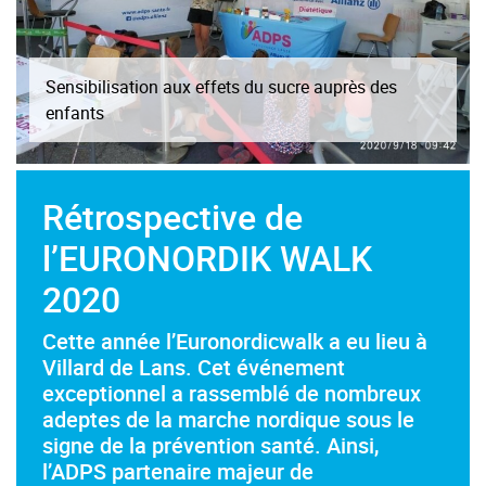
Rétrospective de
l’EURONORDIK WALK
2020
Cette année l’Euronordicwalk a eu lieu à
Villard de Lans. Cet événement
exceptionnel a rassemblé de nombreux
adeptes de la marche nordique sous le
signe de la prévention santé. Ainsi,
l’ADPS partenaire majeur de