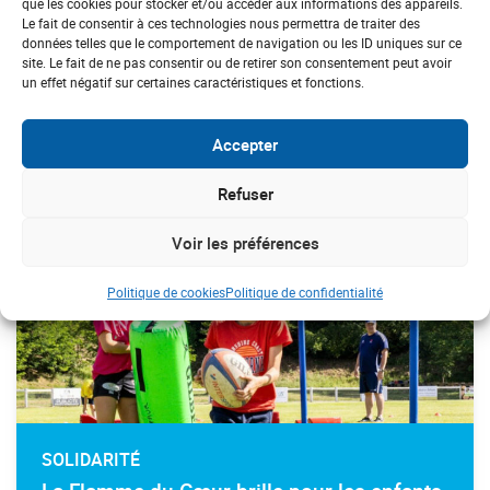
SOLIDARITÉ
que les cookies pour stocker et/ou accéder aux informations des appareils.
Le fait de consentir à ces technologies nous permettra de traiter des
Randonnée et handicap : l’ADPS s’engage
données telles que le comportement de navigation ou les ID uniques sur ce
aux côtés de la FFRandonnée de l’Aude
site. Le fait de ne pas consentir ou de retirer son consentement peut avoir
un effet négatif sur certaines caractéristiques et fonctions.
Accepter
#inclusion
Refuser
Voir les préférences
Politique de cookies
Politique de confidentialité
SOLIDARITÉ