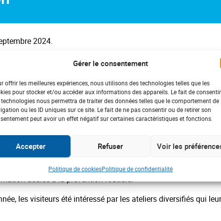
 septembre 2024.
u présente en proposant des ateliers de prévention santé qui o
Gérer le consentement
algré des conditions météorologiques difficiles.
r offrir les meilleures expériences, nous utilisons des technologies telles que les
kies pour stocker et/ou accéder aux informations des appareils. Le fait de consentir
 technologies nous permettra de traiter des données telles que le comportement de
igation ou les ID uniques sur ce site. Le fait de ne pas consentir ou de retirer son
édié à la santé visuelle : teste de vue et simulation de conduite
sentement peut avoir un effet négatif sur certaines caractéristiques et fonctions.
tré des exercices pour gagner en bien-être afin de diminuer son 
Accepter
Refuser
Voir les préférence
njointement avec Pierre Andouard, agent général de l’assureur
Politique de cookies
Politique de confidentialité
imation dédiée à la prévention routière.
e, les visiteurs été intéressé par les ateliers diversifiés qui leu