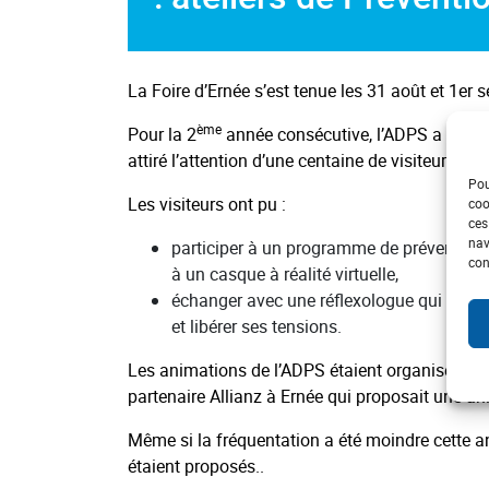
La Foire d’Ernée s’est tenue les 31 août et 1er
ème
Pour la 2
année consécutive, l’ADPS a répond
attiré l’attention d’une centaine de visiteurs m
Pou
Les visiteurs ont pu :
coo
ces
nav
participer à un programme de prévention d
con
à un casque à réalité virtuelle,
échanger avec une réflexologue qui a mon
et libérer ses tensions.
Les animations de l’ADPS étaient organisées co
partenaire Allianz à Ernée qui proposait une an
Même si la fréquentation a été moindre cette anné
étaient proposés..