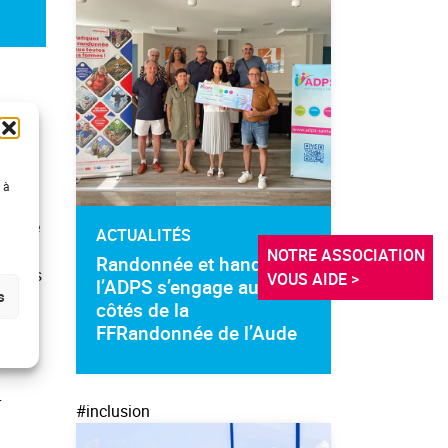
nt
 à
 grâce
ACTUALITÉS
NOTRE ASSOCIATION 
Randonnée et handicap :
stress
VOUS AIDE >
l’ADPS s’engage aux
s
côtés de la
FFRandonnée de l’Aude
r
#inclusion