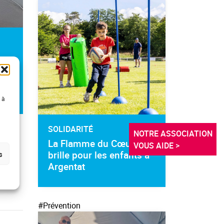
 à
SOLIDARITÉ
NOTRE ASSOCIATION 
La Flamme du Cœur
VOUS AIDE >
brille pour les enfants à
s
 Un
Argentat
e
#Prévention