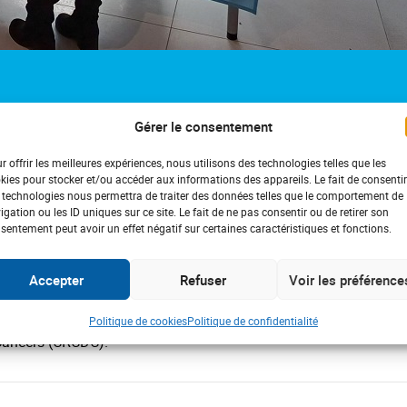
EC L’ASSUREUR PARTENAIRE
Gérer le consentement
r offrir les meilleures expériences, nous utilisons des technologies telles que les
kies pour stocker et/ou accéder aux informations des appareils. Le fait de consentir
 technologies nous permettra de traiter des données telles que le comportement de
igation ou les ID uniques sur ce site. Le fait de ne pas consentir ou de retirer son
sentement peut avoir un effet négatif sur certaines caractéristiques et fonctions.
alariés d’Allianz
on contre le cancer colorectal. 2 ateliers de sensibilisation à
Accepter
Refuser
Voir les préférence
 salariés Allianz des tours Allianz One et Neptune à la Défense.
 la médecine du travail d’Allianz avec la participation du Centr
Politique de cookies
Politique de confidentialité
Cancers (CRCDC).