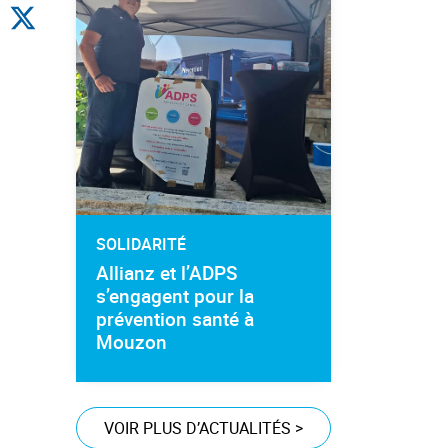
SOLIDARITÉ
Allianz et l’ADPS
s’engagent pour la
prévention santé à
Mouzon
VOIR PLUS D’ACTUALITÉS
>