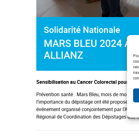
Solidarité Nationale
MARS BLEU 2024 AV
ALLIANZ
Pou
coo
ces
nav
con
Sensibilisation au Cancer Colorectal pour les s
Prévention santé : Mars Bleu, mois de mobilisati
l’importance du dépistage ont été proposés aux
événement organisé conjointement par l’ADPS et
Régional de Coordination des Dépistages des 