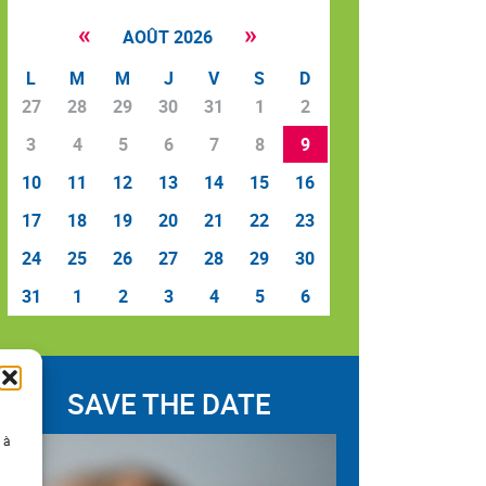
«
»
AOÛT 2026
L
M
M
J
V
S
D
27
28
29
30
31
1
2
3
4
5
6
7
8
9
10
11
12
13
14
15
16
17
18
19
20
21
22
23
24
25
26
27
28
29
30
31
1
2
3
4
5
6
SAVE THE DATE
 à