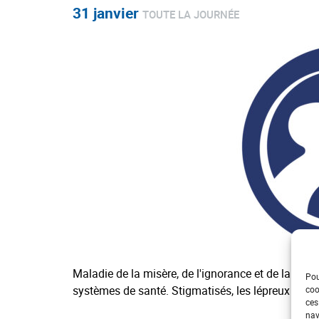
31 janvier
TOUTE LA JOURNÉE
Maladie de la misère, de l'ignorance et de la hont
Pou
systèmes de santé. Stigmatisés, les lépreux souff
coo
ces
nav