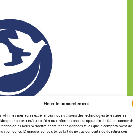
Gérer le consentement
e, la lèpre touche les populations isolées, coupées des
r offrir les meilleures expériences, nous utilisons des technologies telles que les
rent de cette maladie mais aussi d'exclusion.
kies pour stocker et/ou accéder aux informations des appareils. Le fait de consentir
 technologies nous permettra de traiter des données telles que le comportement de
igation ou les ID uniques sur ce site. Le fait de ne pas consentir ou de retirer son