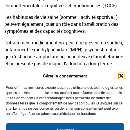
comportementales, cognitives, et émotionnelles (TCCE).
Les habitudes de vie saine (sommeil, activité sportive…)
peuvent également jouer un rôle dans l’amélioration des
symptômes et des capacités cognitives.
Untraitement médicamenteux peut être prescrit en soutien,
notamment le méthylphénidate (MPH), psychostimulant
qui n’est ni une amphétamine, ni un dérivé d’amphétamine
et ne présente pas de risque d’addiction à long terme,
précise la HAS.
Gérer le consentement
L’autorité souligne en revanche que les approches de type
Pour offrir les meilleures expériences, nous utilisons des technologies telles
“neurofeedback”, “entraînement cognitif” ou encore “pleine
que les cookies pour stocker et/ou accéder aux informations des appareils.
conscience” n’ont pas fait l’objet d’évaluations suffisantes.
Le fait de consentir à ces technologies nous permettra de traiter des
données telles que le comportement de navigation ou les ID uniques sur ce
Enfin, est-il besoin d’ajouter que les “solutions miracles”
site. Le fait de ne pas consentir ou de retirer son consentement peut avoir
un effet négatif sur certaines caractéristiques et fonctions.
proposées sur internet sont inefficaces, voire dangereuses.
Accepter