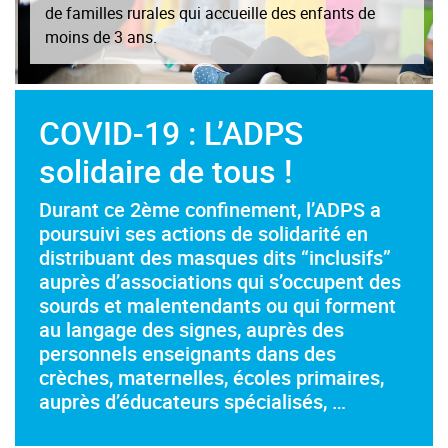
de familles rurales qui accueille des enfants de
moins de 3 ans.
COVID-19 : L’ADPS
solidaire de tous !
Durant ce 2ème confinement, l’ADPS a
poursuivi ses actions de solidarité en
distribuant des masques dits “inclusifs”
auprès d’associations qui s’occupent des
sourds et malentendants ou qui forment
au langage des signes, auprès des
personnels enseignants dans des
crèches, maternelles, écoles primaires,
auprès d’éducateurs spécialisés, …