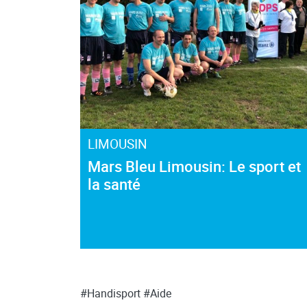
LIMOUSIN
Mars Bleu Limousin: Le sport et
la santé
#Handisport
#Aide