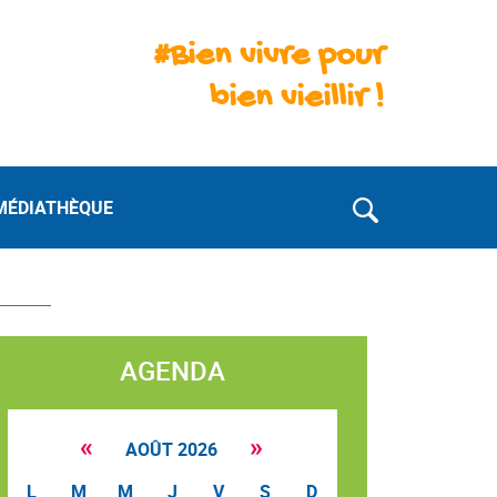
#Bien vivre pour
bien vieillir !
MÉDIATHÈQUE
AGENDA
«
»
AOÛT 2026
L
M
M
J
V
S
D