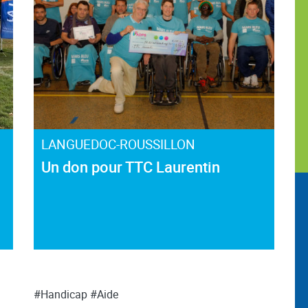
LANGUEDOC-ROUSSILLON
Un don pour TTC Laurentin
#Handicap
#Aide