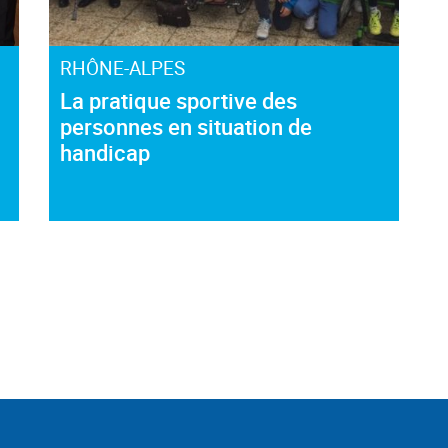
RHÔNE-ALPES
La pratique sportive des
personnes en situation de
handicap