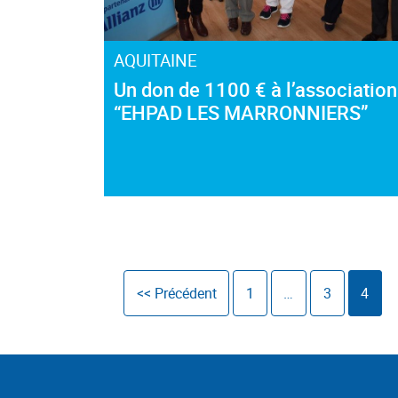
AQUITAINE
Un don de 1100 € à l’association
“EHPAD LES MARRONNIERS”
<< Précédent
1
…
3
4