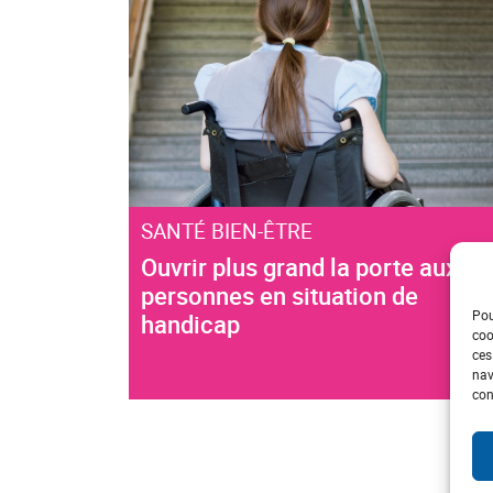
SANTÉ BIEN-ÊTRE
Ouvrir plus grand la porte aux
personnes en situation de
Pou
handicap
coo
ces
nav
con