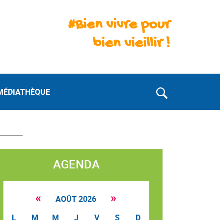
#Bien vivre pour
bien vieillir !
MÉDIATHÈQUE
AGENDA
«
»
AOÛT 2026
L
M
M
J
V
S
D