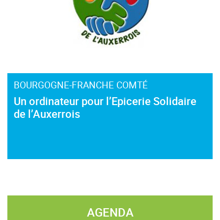
BOURGOGNE-FRANCHE COMTÉ
Un ordinateur pour l’Epicerie Solidaire
de l’Auxerrois
AGENDA