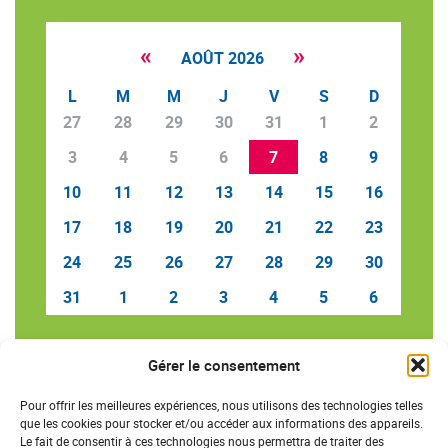
«
»
AOÛT 2026
L
M
M
J
V
S
D
27
28
29
30
31
1
2
3
4
5
6
7
8
9
10
11
12
13
14
15
16
17
18
19
20
21
22
23
24
25
26
27
28
29
30
31
1
2
3
4
5
6
Gérer le consentement
SAVE THE DATE
Pour offrir les meilleures expériences, nous utilisons des technologies telles
que les cookies pour stocker et/ou accéder aux informations des appareils.
Le fait de consentir à ces technologies nous permettra de traiter des