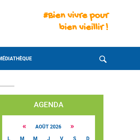
#Bien vivre pour
bien vieillir !
MÉDIATHÈQUE
AGENDA
«
»
AOÛT 2026
L
M
M
J
V
S
D