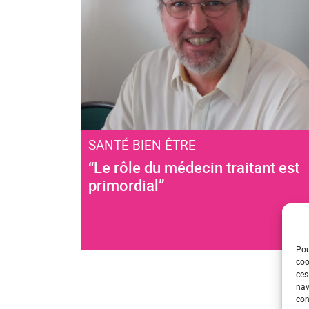
SANTÉ BIEN-ÊTRE
“Le rôle du médecin traitant est
primordial”
Pou
coo
ces
nav
con