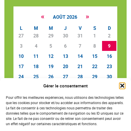
«
»
AOÛT 2026
L
M
M
J
V
S
D
27
28
29
30
31
1
2
3
4
5
6
7
8
9
10
11
12
13
14
15
16
17
18
19
20
21
22
23
24
25
26
27
28
29
30
Gérer le consentement
31
1
2
3
4
5
6
Pour offrir les meilleures expériences, nous utilisons des technologies telles
que les cookies pour stocker et/ou accéder aux informations des appareils.
Le fait de consentir à ces technologies nous permettra de traiter des
données telles que le comportement de navigation ou les ID uniques sur ce
SAVE THE DATE
site. Le fait de ne pas consentir ou de retirer son consentement peut avoir
un effet négatif sur certaines caractéristiques et fonctions.