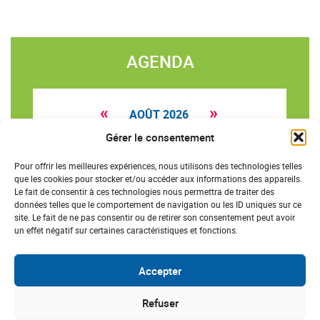
AGENDA
«
»
AOÛT 2026
Gérer le consentement
L
M
M
J
V
S
D
27
28
29
30
31
1
2
Pour offrir les meilleures expériences, nous utilisons des technologies telles
que les cookies pour stocker et/ou accéder aux informations des appareils.
3
4
5
6
7
8
9
Le fait de consentir à ces technologies nous permettra de traiter des
données telles que le comportement de navigation ou les ID uniques sur ce
10
11
12
13
14
15
16
site. Le fait de ne pas consentir ou de retirer son consentement peut avoir
un effet négatif sur certaines caractéristiques et fonctions.
17
18
19
20
21
22
23
24
25
26
27
28
29
30
Accepter
31
1
2
3
4
5
6
Refuser