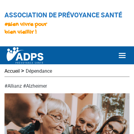
ASSOCIATION DE PRÉVOYANCE SANTÉ
#Bien vivre pour
bien vieillir !
Togg
>
Accueil
Dépendance
#Allianz
#Alzheimer